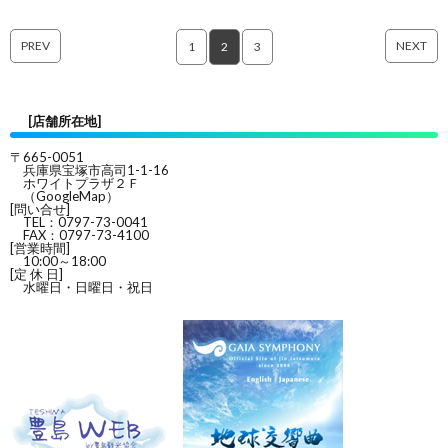
PREV
NEXT
1
2
3
[店舗所在地]
〒665-0051
兵庫県宝塚市高司1-1-16
ホワイトプラザ２Ｆ
（
GoogleMap
）
[問い合せ]
TEL：0797-73-0041
FAX：0797-73-4100
[営業時間]
10:00～18:00
[定 休 日]
水曜日・日曜日・祝日