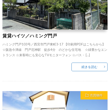
賃貸ハイツ／ハミング門戸
ハミング門戸103号／西宮市門戸東町3-17 【印刷用PDFはこちらから】
☆阪急今津線 門戸厄神駅 徒歩4分 のどかな住宅地 ☆緑豊かなエン
トランス ☆来客時にも安心なTVモニターフォン ☆バス・ […]
続きを読む
売買物件