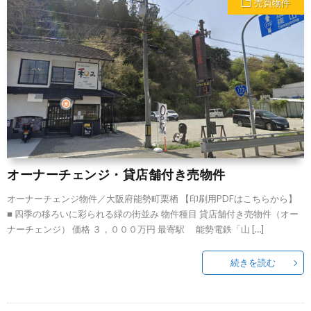
売買物件
オーナーチェンジ・貸店舗付き売物件
オーナーチェンジ物件／大阪府能勢町栗栖 【印刷用PDFはこちらから】
■ 四季の移ろいに彩られる緑の街並み 物件種目 貸店舗付き売物件（オー
ナーチェンジ） 価格 ３，０００万円 最寄駅 能勢電鉄「山 […]
続きを読む