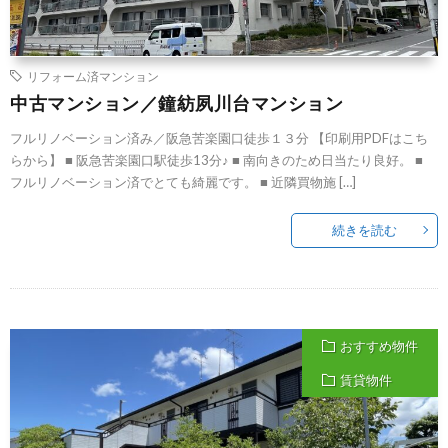
リフォーム済マンション
中古マンション／鐘紡夙川台マンション
フルリノベーション済み／阪急苦楽園口徒歩１３分 【印刷用PDFはこち
らから】 ■ 阪急苦楽園口駅徒歩13分♪ ■ 南向きのため日当たり良好。 ■
フルリノベーション済でとても綺麗です。 ■ 近隣買物施 […]
続きを読む
おすすめ物件
賃貸物件