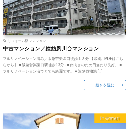
リフォーム済マンション
中古マンション／鐘紡夙川台マンション
フルリノベーション済み／阪急苦楽園口徒歩１３分 【印刷用PDFはこち
らから】 ■ 阪急苦楽園口駅徒歩13分♪ ■ 南向きのため日当たり良好。 ■
フルリノベーション済でとても綺麗です。 ■ 近隣買物施 […]
続きを読む
売買物件