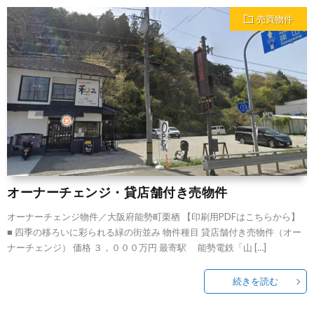
売買物件
オーナーチェンジ・貸店舗付き売物件
オーナーチェンジ物件／大阪府能勢町栗栖 【印刷用PDFはこちらから】
■ 四季の移ろいに彩られる緑の街並み 物件種目 貸店舗付き売物件（オー
ナーチェンジ） 価格 ３，０００万円 最寄駅 能勢電鉄「山 […]
続きを読む