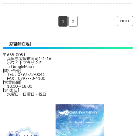
NEXT
1
2
[店舗所在地]
〒665-0051
兵庫県宝塚市高司1-1-16
ホワイトプラザ２Ｆ
（
GoogleMap
）
[問い合せ]
TEL：0797-73-0041
FAX：0797-73-4100
[営業時間]
10:00～18:00
[定 休 日]
水曜日・日曜日・祝日