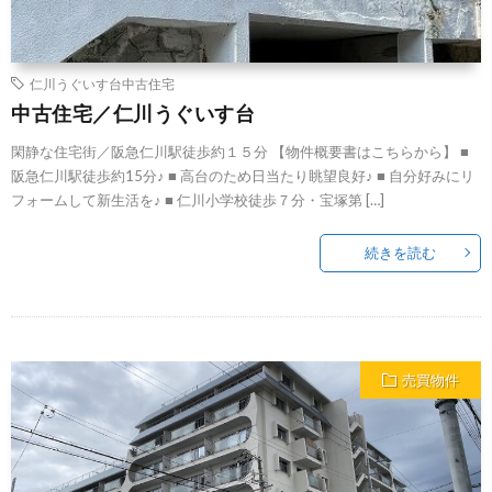
仁川うぐいす台中古住宅
中古住宅／仁川うぐいす台
閑静な住宅街／阪急仁川駅徒歩約１５分 【物件概要書はこちらから】 ■
阪急仁川駅徒歩約15分♪ ■ 高台のため日当たり眺望良好♪ ■ 自分好みにリ
フォームして新生活を♪ ■ 仁川小学校徒歩７分・宝塚第 […]
続きを読む
売買物件